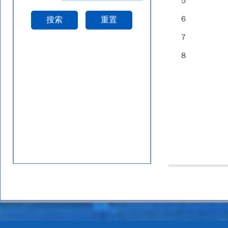
5
6
搜索
重置
7
8