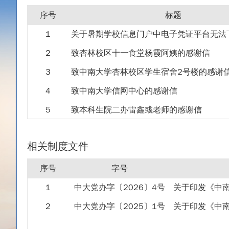
序号
标题
1
2
致杏林校区十一食堂杨霞阿姨的感谢信
3
致中南大学杏林校区学生宿舍2号楼的感谢
4
致中南大学信网中心的感谢信
5
致本科生院二办雷鑫彧老师的感谢信
6
给杏林校区4号楼宿管许阿姨的感谢信
相关制度文件
7
致中南大学天心校区保卫办的感谢信
8
序号
字号
9
关于感谢保卫处110指挥中心帮助找回电动
1
中大党办字〔2026〕4号
10
从校园频道看到的一篇高赞文章
2
中大党办字〔2025〕1号
关于印发《中