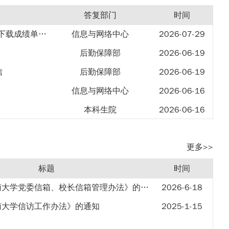
答复部门
时间
关于暑期学校信息门户中电子凭证平台无法下载成绩单及排名的问题反馈
信息与网络中心
2026-07-29
后勤保障部
2026-06-19
信
后勤保障部
2026-06-19
信息与网络中心
2026-06-16
本科生院
2026-06-16
后勤保障部
2026-06-10
更多>>
保卫部（处）
2026-05-28
致中南大学后勤保障部和湖南保利天创物业发展有限公司的感谢信
后勤保障部
2026-05-28
标题
时间
车的感谢信
保卫部（处）
2026-04-20
关于印发《中南大学党委信箱、校长信箱管理办法》的通知
2026-6-18
体育教研部
2026-04-02
南大学信访工作办法》的通知
2025-1-15