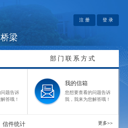
注 册
登 录
桥梁
部门联系方式
我的信箱
的问题告诉
您想要查看的问题告诉
您解答哦！
我，我来为您解答哦！
更多>>
信件统计